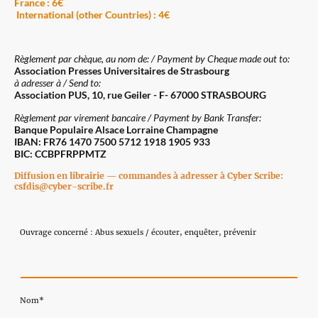
France : 6€
International (other Countries) : 4€
Règlement par chèque, au nom de: / Payment by Cheque made out to:
Association Presses Universitaires de Strasbourg
à adresser à / Send to:
Association PUS, 10, rue Geiler - F- 67000 STRASBOURG
Règlement par virement bancaire / Payment by Bank Transfer:
Banque Populaire Alsace Lorraine Champagne
IBAN: FR76 1470 7500 5712 1918 1905 933
BIC: CCBPFRPPMTZ
Diffusion en librairie — commandes à adresser à Cyber Scribe:
csfdis@cyber-scribe.fr
Ouvrage concerné : Abus sexuels / écouter, enquêter, prévenir
Nom
*