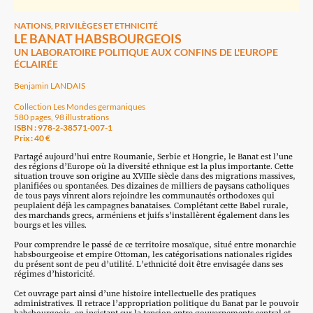
NATIONS, PRIVILÈGES ET ETHNICITÉ
LE BANAT HABSBOURGEOIS
UN LABORATOIRE POLITIQUE AUX CONFINS DE L'EUROPE
ÉCLAIRÉE
Benjamin LANDAIS
Collection Les Mondes germaniques
580 pages, 98 illustrations
ISBN : 978-2-38571-007-1
Prix : 40 €
Partagé aujourd’hui entre Roumanie, Serbie et Hongrie, le Banat est l’une
des régions d’Europe où la diversité ethnique est la plus importante. Cette
situation trouve son origine au XVIIIe siècle dans des migrations massives,
planifiées ou spontanées. Des dizaines de milliers de paysans catholiques
de tous pays vinrent alors rejoindre les communautés orthodoxes qui
peuplaient déjà les campagnes banataises. Complétant cette Babel rurale,
des marchands grecs, arméniens et juifs s’installèrent également dans les
bourgs et les villes.
Pour comprendre le passé de ce territoire mosaïque, situé entre monarchie
habsbourgeoise et empire Ottoman, les catégorisations nationales rigides
du présent sont de peu d’utilité. L’ethnicité doit être envisagée dans ses
régimes d’historicité.
Cet ouvrage part ainsi d’une histoire intellectuelle des pratiques
administratives. Il retrace l’appropriation politique du Banat par le pouvoir