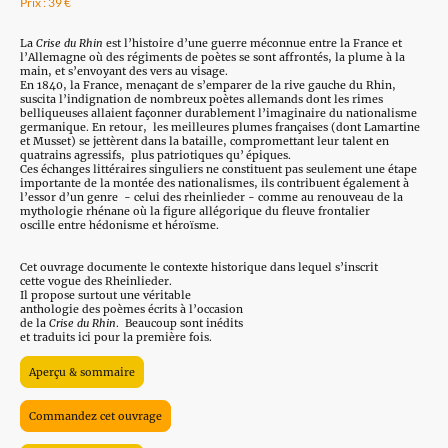
Prix : 39 €
La
Crise du Rhin
est l’histoire d’une guerre méconnue entre la France et
l’Allemagne où des régiments de poètes se sont affrontés, la plume à la
main, et s’envoyant des vers au visage.
En 1840, la France, menaçant de s’emparer de la rive gauche du Rhin,
suscita l’indignation de nombreux poètes allemands dont les rimes
belliqueuses allaient façonner durablement l’imaginaire du nationalisme
germanique. En retour, les meilleures plumes françaises (dont Lamartine
et Musset) se jettèrent dans la bataille, compromettant leur talent en
quatrains agressifs, plus patriotiques qu’ épiques.
Ces échanges littéraires singuliers ne constituent pas seulement une étape
importante de la montée des nationalismes, ils contribuent également à
l’essor d’un genre - celui des rheinlieder - comme au renouveau de la
mythologie rhénane où la figure allégorique du fleuve frontalier
oscille entre hédonisme et héroïsme.
Cet ouvrage documente le contexte historique dans lequel s’inscrit
cette vogue des Rheinlieder.
Il propose surtout une véritable
anthologie des poèmes écrits à l’occasion
de la
Crise du Rhin
. Beaucoup sont inédits
et traduits ici pour la première fois.
Aperçu & sommaire
Commandez cet ouvrage