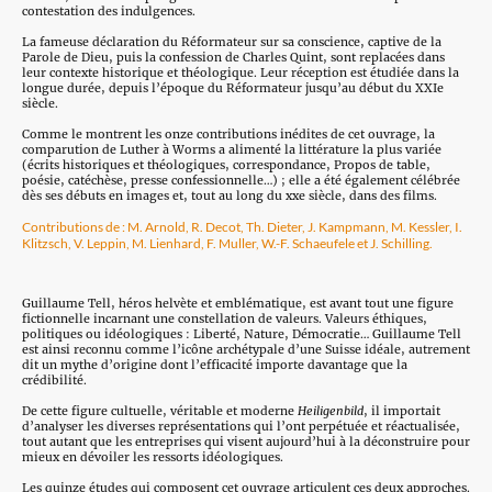
contestation des indulgences.
La fameuse déclaration du Réformateur sur sa conscience, captive de la
Parole de Dieu, puis la confession de Charles Quint, sont replacées dans
leur contexte historique et théologique. Leur réception est étudiée dans la
longue durée, depuis l’époque du Réformateur jusqu’au début du XXIe
siècle.
Comme le montrent les onze contributions inédites de cet ouvrage, la
comparution de Luther à Worms a alimenté la littérature la plus variée
(écrits historiques et théologiques, correspondance, Propos de table,
poésie, catéchèse, presse confessionnelle…) ; elle a été également célébrée
dès ses débuts en images et, tout au long du xxe siècle, dans des films.
Contributions de : M. Arnold, R. Decot, Th. Dieter, J. Kampmann, M. Kessler, I.
Klitzsch, V. Leppin, M. Lienhard, F. Muller, W.-F. Schaeufele et J. Schilling.
Guillaume Tell, héros helvète et emblématique, est avant tout une figure
fictionnelle incarnant une constellation de valeurs. Valeurs éthiques,
politiques ou idéologiques : Liberté, Nature, Démocratie… Guillaume Tell
est ainsi reconnu comme l’icône archétypale d’une Suisse idéale, autrement
dit un mythe d’origine dont l’efficacité importe davantage que la
crédibilité.
De cette figure cultuelle, véritable et moderne
Heiligenbild
, il importait
d’analyser les diverses représentations qui l’ont perpétuée et réactualisée,
tout autant que les entreprises qui visent aujourd’hui à la déconstruire pour
mieux en dévoiler les ressorts idéologiques.
Les quinze études qui composent cet ouvrage articulent ces deux approches.