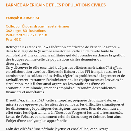
L'ARMÉE AMÉRICAINE ET LES POPULATIONS CIVILES
François IGERSHEIM
Collection Études alsaciennes et rhénanes
362 pages, 80 illustrations
ISBN : 978-2-38571-011-8
Prix : 40 €
Retraçant les étapes de la « Libération américaine de l’Est de la France »
dans le sillage de la 7e armée américaine, cette étude révèle toute la
complexité d’une campagne militaire qui doit prendre en charge la gestion
des troupes comme celle de populations civiles démunies ou
désorganisées.
On y découvre le rôle essentiel joué par les officiers américains
Civil affairs
en collaboration avec les officiers de liaison et les FFI français : assurer la
coexistence des soldats et des civils, régler les problèmes de logement et de
ravitaillement, restaurer l’administration, les équipements ou les voies de
circulation. Mais il faut aussi organiser les conditions d’une vie
économique minimale, créer des emplois ou résoudre des problèmes
financiers et monétaires.
D’août 1944 à mars 1945, cette entreprise, préparée de longue date, est
mise à rude épreuve par les aléas des combats, les difficultés climatiques et
les différences géopolitiques des régions traversées. Rien de commun en
effet entre les départements à l’Ouest des Vosges et les territoires annexés.
Le cas de l’Alsace, et notamment celui de Strasbourg et Colmar, font ainsi
l’objet d’une analyse plus approfondie.
Loin des clichés d’une période joyeuse et ensoleillée, cet ouvrage,