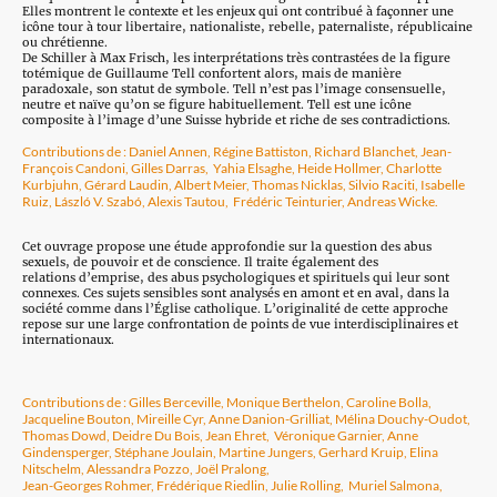
Elles montrent le contexte et les enjeux qui ont contribué à façonner une
icône tour à tour libertaire, nationaliste, rebelle, paternaliste, républicaine
ou chrétienne.
De Schiller à Max Frisch, les interprétations très contrastées de la figure
totémique de Guillaume Tell confortent alors, mais de manière
paradoxale, son statut de symbole. Tell n’est pas l’image consensuelle,
neutre et naïve qu’on se figure habituellement. Tell est une icône
composite à l’image d’une Suisse hybride et riche de ses contradictions.
Contributions de : Daniel Annen, Régine Battiston, Richard Blanchet, Jean-
François Candoni, Gilles Darras, Yahia Elsaghe, Heide Hollmer, Charlotte
Kurbjuhn, Gérard Laudin, Albert Meier, Thomas Nicklas, Silvio Raciti, Isabelle
Ruiz, László V. Szabó, Alexis Tautou, Frédéric Teinturier, Andreas Wicke.
Cet ouvrage propose une étude approfondie sur la question des abus
sexuels, de pouvoir et de conscience. Il traite également des
relations d’emprise, des abus psychologiques et spirituels qui leur sont
connexes. Ces sujets sensibles sont analysés en amont et en aval, dans la
société comme dans l’Église catholique. L’originalité de cette approche
repose sur une large confrontation de points de vue interdisciplinaires et
internationaux.
Contributions de : Gilles Berceville, Monique Berthelon, Caroline Bolla,
Jacqueline Bouton, Mireille Cyr, Anne Danion-Grilliat, Mélina Douchy-Oudot,
Thomas Dowd, Deidre Du Bois, Jean Ehret, Véronique Garnier, Anne
Gindensperger, Stéphane Joulain, Martine Jungers, Gerhard Kruip, Elina
Nitschelm, Alessandra Pozzo, Joël Pralong,
Jean-Georges Rohmer, Frédérique Riedlin, Julie Rolling, Muriel Salmona,