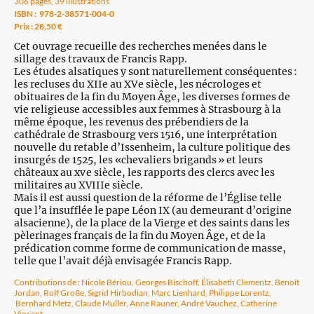
306 pages, 39 illustrations
ISBN : 978-2-38571-004-0
Prix : 28,50 €
Cet ouvrage recueille des recherches menées dans le
sillage des travaux de Francis Rapp.
Les études alsatiques y sont naturellement conséquentes :
les recluses du XIIe au XV e siècle, les nécrologes et
obituaires de la fin du Moyen Âge, les diverses formes de
vie religieuse accessibles aux femmes à Strasbourg à la
même époque, les revenus des prébendiers de la
cathédrale de Strasbourg vers 1516, une interprétation
nouvelle du retable d’Issenheim, la culture politique des
insurgés de 1525, les «chevaliers brigands » et leurs
châteaux au xv e siècle, les rapports des clercs avec les
militaires au XVIIIe siècle.
Mais il est aussi question de la réforme de l’Église telle
que l’a insufflée le pape Léon IX (au demeurant d’origine
alsacienne), de la place de la Vierge et des saints dans les
pèlerinages français de la fin du Moyen Âge, et de la
prédication comme forme de communication de masse,
telle que l’avait déjà envisagée Francis Rapp.
Contributions de : Nicole Bériou, Georges Bischoff, Élisabeth Clementz, Benoît
Jordan, Rolf Große, Sigrid Hirbodian, Marc Lienhard, Philippe Lorentz,
Bernhard Metz, Claude Muller, Anne Rauner, André Vauchez, Catherine
Vincent.