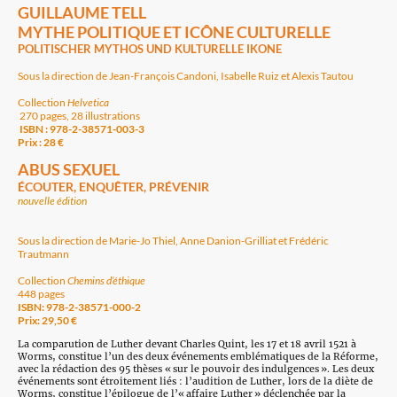
GUILLAUME TELL
MYTHE POLITIQUE ET ICÔNE CULTURELLE
POLITISCHER MYTHOS UND KULTURELLE IKONE
Sous la direction de Jean-François Candoni, Isabelle Ruiz et Alexis Tautou
Collection
Helvetica
270 pages, 28 illustrations
ISBN : 978-2-38571-003-3
Prix : 28 €
ABUS SEXUEL
ÉCOUTER, ENQUÊTER, PRÉVENIR
nouvelle édition
Sous la direction de Marie-Jo Thiel, Anne Danion-Grilliat et Frédéric
Trautmann
Collection
Chemins d’éthique
448 pages
ISBN: 978-2-38571-000-2
Prix: 29,50 €
La comparution de Luther devant Charles Quint, les 17 et 18 avril 1521 à
Worms, constitue l’un des deux événements emblématiques de la Réforme,
avec la rédaction des 95 thèses « sur le pouvoir des indulgences ». Les deux
événements sont étroitement liés : l’audition de Luther, lors de la diète de
Worms, constitue l’épilogue de l’« affaire Luther » déclenchée par la