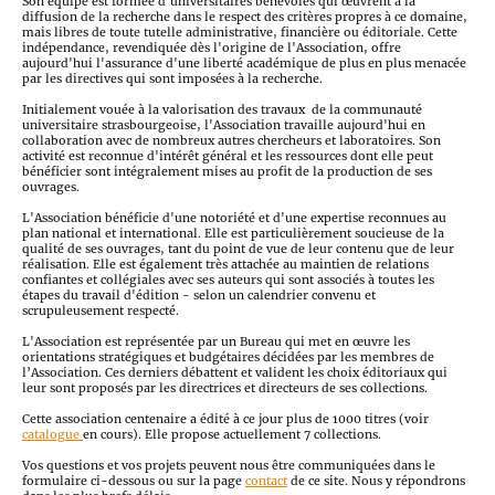
Son équipe est formée d'universitaires bénévoles qui œuvrent à la
diffusion de la recherche dans le respect des critères propres à ce domaine,
mais libres de toute tutelle administrative, financière ou éditoriale. Cette
indépendance, revendiquée dès l'origine de l'Association, offre
aujourd'hui l'assurance d'une liberté académique de plus en plus menacée
par les directives qui sont imposées à la recherche.
Initialement vouée à la valorisation des travaux de la communauté
universitaire strasbourgeoise, l'Association travaille aujourd'hui en
collaboration avec de nombreux autres chercheurs et laboratoires. Son
activité est reconnue d'intérêt général et les ressources dont elle peut
bénéficier sont intégralement mises au profit de la production de ses
ouvrages.
L'Association bénéficie d'une notoriété et d'une expertise reconnues au
plan national et international. Elle est particulièrement soucieuse de la
qualité de ses ouvrages, tant du point de vue de leur contenu que de leur
réalisation. Elle est également très attachée au maintien de relations
confiantes et collégiales avec ses auteurs qui sont associés à toutes les
étapes du travail d'édition - selon un calendrier convenu et
scrupuleusement respecté.
L'Association est représentée par un Bureau qui met en œuvre les
orientations stratégiques et budgétaires décidées par les membres de
l’Association. Ces derniers débattent et valident les choix éditoriaux qui
leur sont proposés par les directrices et directeurs de ses collections.
Cette association centenaire a édité à ce jour plus de 1000 titres (voir
catalogue
en cours). Elle propose actuellement 7 collections.
Vos questions et vos projets peuvent nous être communiquées dans le
formulaire ci-dessous ou sur la page
contact
de ce site. Nous y répondrons