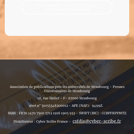
votre message à l'Association Presses
Universitaires de Strasbourg
Association de publications près les universités de Strasbourg - Presses
Universitaires de Strasbourg
10, rue Geiler - F- 67000 Strasbourg
siret n° 31055348200012 - APE (NAF): 9499Z.
IBAN : FR76 1470 7500 5712 1918 1905 933 - SWIFT (BIC) : CCBPFRPPMTZ
csfdis@cyber-scribe.fr
Distributeur : Cyber Scribe France -