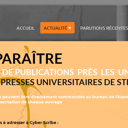
ACCUEIL
ACTUALITÉ
PARUTIONS RÉCENTE
 PARAÎTRE
N
DE PUBLICATIONS PRÈS LES U
-
PRESSES UNIVERSITAIRES DE 
ons peuvent être directement commandés au bureau de l'Assoc
résentation de chaque ouvrage
s à adresser à Cyber Scribe
: