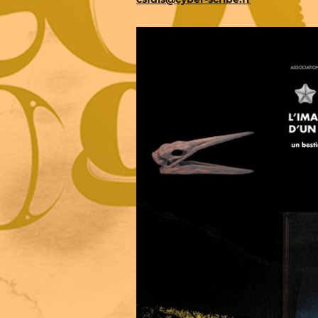
Lorem ipsum dolor sit amet,
consectetur adipiscing elit. Nulla
euismod condimentum felis
vitae efficitur.