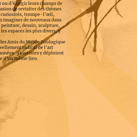
r ou d’élargir leurs champs de
casion de revisiter des thèmes
 curiosités, trompe-l’œil,
n imaginer de nouveaux dans
 peinture, dessin, sculpture,
 les espaces les plus divers, y
on des Amis du Musée Zoologique
ellement radical de l’art
nnées. 33 artistes y déploient
nie d’un même lieu.