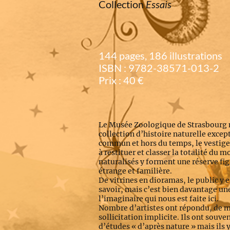
Collection
Essais
144 pages, 186 illustrations
ISBN :
9782-38571-013-2
Prix : 40 €
Le Musée Zoologique de Strasbourg 
collection d’histoire naturelle except
commun et hors du temps, le vestige
à restituer et classer la totalité du 
naturalisés y forment une réserve figé
étrange et familière.
De vitrines en dioramas, le public y 
savoir, mais c’est bien davantage une
l’imaginaire qui nous est faite ici.
Nombre d’artistes ont répondu, de ma
sollicitation implicite. Ils ont souve
d’études « d’après nature » mais ils 