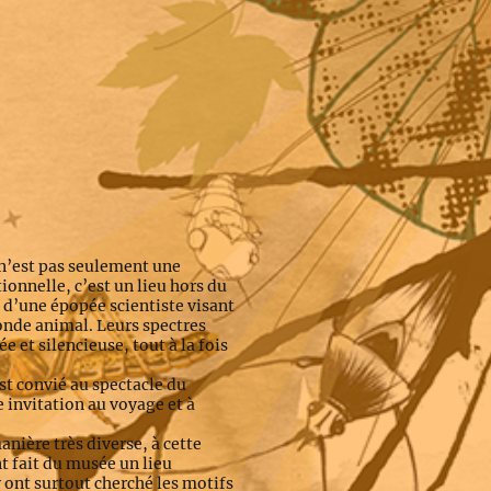
n’est pas seulement une
ionnelle, c’est un lieu hors du
 d’une épopée scientiste visant
monde animal. Leurs spectres
e et silencieuse, tout à la fois
est convié au spectacle du
 invitation au voyage et à
nière très diverse, à cette
nt fait du musée un lieu
y ont surtout cherché les motifs