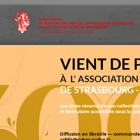
VIENT DE
À L' ASSOCIATIO
DE STRASBOURG 
Les titres récents de nos collecti
le formulaire accessible sous la p
Diffusion en librairie — commande
csfdis@cyber-scribe.fr