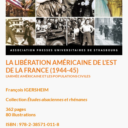
LA LIBÉRATION AMÉRICAINE DE L'EST
DE LA FRANCE (1944-45)
L'ARMÉE AMÉRICAINE ET LES POPULATIONS CIVILES
François IGERSHEIM
Collection
Études alsaciennes et rhénanes
362 pages
80 illustrations
ISBN : 978-2-38571-011-8