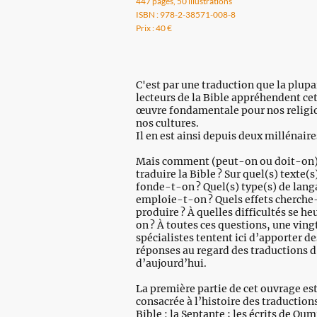
447 pages, 50 illustrations
ISBN : 978-2-38571-008-8
Prix : 40 €
C'est par une traduction que la plupa
lecteurs de la Bible appréhendent ce
œuvre fondamentale pour nos religi
nos cultures.
Il en est ainsi depuis deux millénaire
Mais comment (peut-on ou doit-on
traduire la Bible ? Sur quel(s) texte(s
fonde-t-on ? Quel(s) type(s) de lan
emploie-t-on ? Quels effets cherche
produire ? À quelles difficultés se he
on ? À toutes ces questions, une ving
spécialistes tentent ici d’apporter de
réponses au regard des traductions d
d’aujourd’hui.
La première partie de cet ouvrage es
consacrée à l’histoire des traductions
Bible : la Septante ; les écrits de Qum