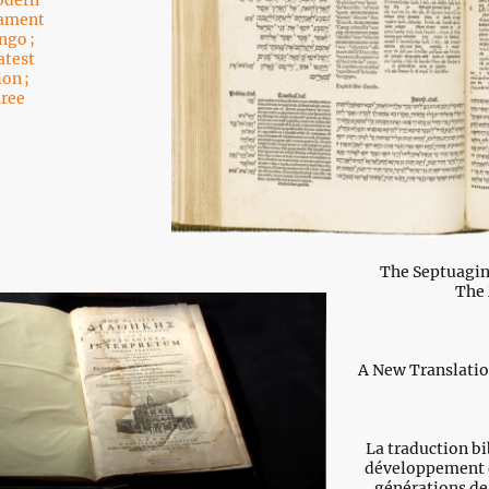
tament
ngo ;
atest
on ;
hree
The Septuagin
The 
A New Translati
La traduction bi
développement de
générations de