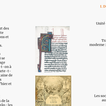
I. 
Unité 
rt des
tte
ons et
Tr
moderne :
s.
)
) se
gage
-t-on à
urte-t-
taine de
s
’hier et
Les soc
t
au
 de la
rân ; les