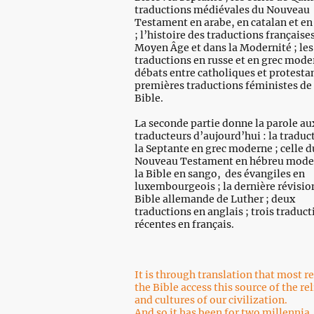
traductions médiévales du Nouveau
Testament en arabe, en catalan et e
; l’histoire des traductions française
Moyen Âge et dans la Modernité ; les
traductions en russe et en grec moder
débats entre catholiques et protestant
premières traductions féministes de 
Bible.
La seconde partie donne la parole au
traducteurs d’aujourd’hui : la traduc
la Septante en grec moderne ; celle d
Nouveau Testament en hébreu mode
la Bible en sango, des évangiles en
luxembourgeois ; la dernière révision
Bible allemande de Luther ; deux
traductions en anglais ; trois traduc
récentes en français.
It is through translation that most r
the Bible access this source of the re
and cultures of our civilization.
And so it has been for two millennia.