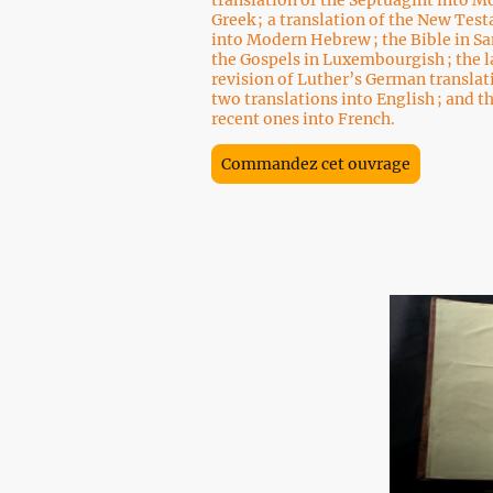
Greek ; a translation of the New Tes
into Modern Hebrew ; the Bible in Sa
the Gospels in Luxembourgish ; the l
revision of Luther’s German translati
two translations into English ; and t
recent ones into French.
Commandez cet ouvrage