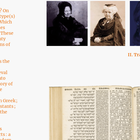
? On
type(s)
 Which
ies
? These
nty
ns of
II. T
s the
eval
nto
ory of
he
 Greek ;
stants ;
 the
s
ts : a
Modern