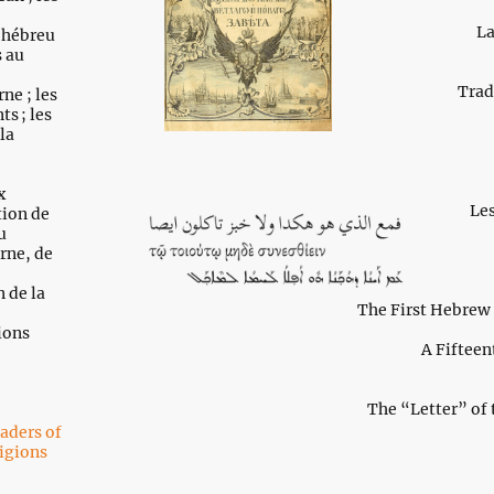
La
n hébreu
s au
Trad
ne ; les
s ; les
la
x
Les
tion de
u
rne, de
 de la
The First Hebrew 
tions
A Fifteen
The “Letter” of
eaders of
ligions