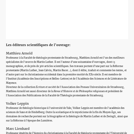
Les éditeurs scientifiques de l'ouvrage:
Matthieu Arnold
Professeur à la Faculté de théologie protestante de Strasbourg, Matthieu Arnold est l'un des meilleurs
spécialistes de l'œuvre de Martin Luther. Il est l’auteur d’une soixantaine d’ouvrages, dont 13
monographies, et de près de 300 articles scientifiques. Ses travaux portent d’une part sur la Réforme
protestante (Martin Luther, Jean Calvin, Martin Bucer...), dont il édite, traduit et commente les textes, et
d’autre part sur le christianisme occidental dans la première moitié du XXe siècle. Il est membre de
l'Institut (Académie des Inscriptions et Belles-Lettres) et de l'
Académie des Sciences et de Littérature de
Mayence.
Directeur de la collection
Écriture et société
de l'Association des Presses Universitaires de Strasbourg,
Matthieu Arnold est aussi directeur de la
Revue d’Histoire et de Philosophie religieuses
et président de
l’Association des Publications de la Faculté de Théologie protestante de Strasbourg.
Volker Leppin
Professeur de théologie historique à l'université de Yale, Volker Leppin est membre de l'académie des
sciences de Saxe et de Heidelberg. Outre la scolastique et le mysticisme de la fin du Moyen Âge, ses
domaines de recherche portent sur la biographie et la théologie de Martin Luther et de Zwingli, ainsi que
sur la Réforme à l'époque des Lumières.
Marc Lienhard
Professeur émérite de l’histoire du christianisme à la Faculté de théologie protestante de l’Université de