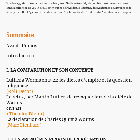
Strasbourg, Marc Lienhard est codirecteur, avec Matthieu Arnold, de l’édition des
Œuvres de Luther
dans la collection de
La Pléiade
. Il est membre de l’Académie Rhénane, des Académies de Mayence et de
Montpellier. Il est également membre du comité de la Société de l’Histoire du Protestantisme Français.
Sommaire
:
Avant-Propos
Introduction
I. LA COMPARUTION ET SON CONTEXTE
Luther à Worms en 1521: les diètes d’empire et la question
religieuse
(Rolf Decot)
Le refus, par Martin Luther, de révoquer lors de la diète de
Worms
en 1521
(Theodor Dieter)
La déclaration de Charles Quint à Worms
(Marc Lienhard)
II. LES PREMIÈRES ÉTAPES DE LA RÉCEPTION