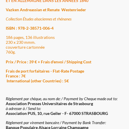
ET EN ALLEMAGNE DANS LES ANNÉES 1840
Vazken Andreassian et Renate Westenrieder
Collection Études alsaciennes et rhénanes
ISBN : 978-2-38571-006-4
186 pages, 136 illustrations
230 x 230 mmm.
couverture cartonnée
760g.
Prix / Price : 39 € + Frais d'envoi / Shipping Cost
Frais de port forfaitaires - Flat-Rate Postage
France : 7€
International (other Countries) : 5€
Règlement par chèque, au nom de: / Payment by Cheque made out to:
Association Presses Universitaires de Strasbourg
à adresser à / Send to:
Association PUS, 10, rue Geiler - F- 67000 STRASBOURG
Règlement par virement bancaire / Payment by Bank Transfer:
Banque Populaire Alsace Lorraine Champagne